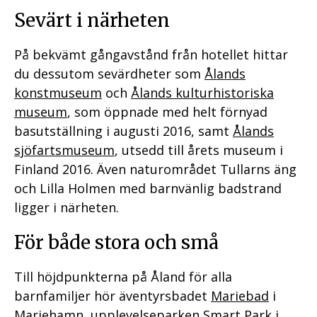
Sevärt i närheten
På bekvämt gångavstånd från hotellet hittar
du dessutom sevärdheter som
Ålands
konstmuseum
och
Ålands kulturhistoriska
museum
, som öppnade med helt förnyad
basutställning i augusti 2016, samt
Ålands
sjöfartsmuseum
, utsedd till årets museum i
Finland 2016. Även naturområdet Tullarns äng
och Lilla Holmen med barnvänlig badstrand
ligger i närheten.
För både stora och små
Till höjdpunkterna på Åland för alla
barnfamiljer hör äventyrsbadet
Mariebad
i
Mariehamn, upplevelseparken
Smart Park
i