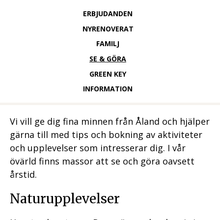
N
ERBJUDANDEN
NYRENOVERAT
D
FAMILJ
I
SE & GÖRA
GREEN KEY
A
INFORMATION
H
Vi vill ge dig fina minnen från Åland och hjälper
O
gärna till med tips och bokning av aktiviteter
och upplevelser som intresserar dig. I vår
T
övärld finns massor att se och göra oavsett
årstid.
E
Naturupplevelser