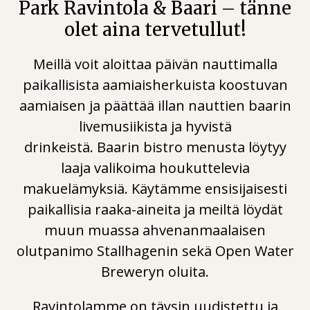
Park Ravintola & Baari – tänne
N
olet aina tervetullut!
D
Meillä voit aloittaa päivän nauttimalla
I
paikallisista aamiaisherkuista koostuvan
aamiaisen ja päättää illan nauttien baarin
A
livemusiikista ja hyvistä
drinkeistä. Baarin bistro menusta löytyy
H
laaja valikoima houkuttelevia
O
makuelämyksiä. Käytämme ensisijaisesti
paikallisia raaka-aineita ja meiltä löydät
T
muun muassa ahvenanmaalaisen
olutpanimo Stallhagenin sekä Open Water
E
Breweryn oluita.
Ravintolamme on täysin uudistettu ja